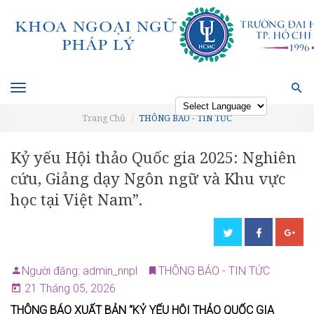
Toggle
navigation
Trang Chủ
THÔNG BÁO - TIN TỨC
Powered by
Kỷ yếu Hội thảo Quốc gia 2025: Nghiên
cứu, Giảng dạy Ngôn ngữ và Khu vực
học tại Việt Nam”.
Người đăng: admin_nnpl
THÔNG BÁO - TIN TỨC
21 Tháng 05, 2026
THÔNG BÁO XUẤT BẢN “KỶ YẾU HỘI THẢO QUỐC GIA