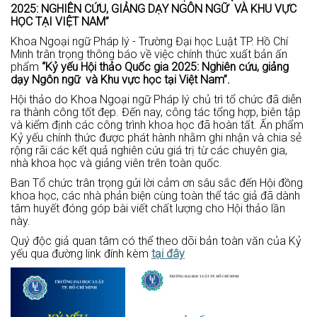
2025: NGHIÊN CỨU, GIẢNG DẠY NGÔN NGỮ VÀ KHU VỰC
HỌC TẠI VIỆT NAM”
Khoa Ngoại ngữ Pháp lý - Trường Đại học Luật TP. Hồ Chí
Minh trân trọng thông báo về việc chính thức xuất bản ấn
phẩm
“Kỷ yếu Hội thảo Quốc gia 2025: Nghiên cứu, giảng
dạy Ngôn ngữ và Khu vực học tại Việt Nam”.
Hội thảo do Khoa Ngoại ngữ Pháp lý chủ trì tổ chức đã diễn
ra thành công tốt đẹp. Đến nay, công tác tổng hợp, biên tập
và kiểm định các công trình khoa học đã hoàn tất. Ấn phẩm
Kỷ yếu chính thức được phát hành nhằm ghi nhận và chia sẻ
rộng rãi các kết quả nghiên cứu giá trị từ các chuyên gia,
nhà khoa học và giảng viên trên toàn quốc.
Ban Tổ chức trân trọng gửi lời cảm ơn sâu sắc đến Hội đồng
khoa học, các nhà phản biện cùng toàn thể tác giả đã dành
tâm huyết đóng góp bài viết chất lượng cho Hội thảo lần
này.
Quý độc giả quan tâm có thể theo dõi bản toàn văn của Kỷ
yếu qua đường link đính kèm
tại đây